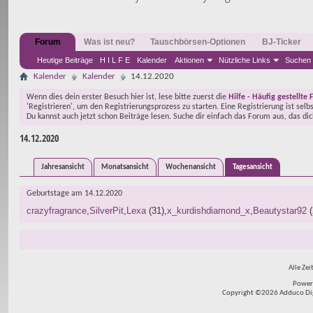
Forum
Was ist neu?
Tauschbörsen-Optionen
BJ-Ticker
Heutige Beiträge
H I L F E
Kalender
Aktionen
Nützliche Links
Suchen
Kalender
Kalender
14.12.2020
Wenn dies dein erster Besuch hier ist, lese bitte zuerst die
Hilfe - Häufig gestellte 
'Registrieren', um den Registrierungsprozess zu starten. Eine Registrierung ist selb
Du kannst auch jetzt schon Beiträge lesen. Suche dir einfach das Forum aus, das di
14.12.2020
Jahresansicht
Monatsansicht
Wochenansicht
Tagesansicht
Geburtstage am 14.12.2020
crazyfragrance
SilverPit
Lexa
(31)
x_kurdishdiamond_x
Beautystar92
(
Alle Zei
Power
Copyright ©2026 Adduco Digit