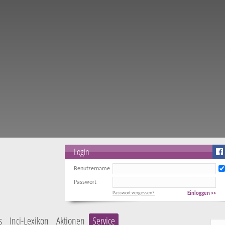
Login
Benutzername
Passwort
Passwort vergessen?
Einloggen >>
s
Inci-Lexikon
Aktionen
Service