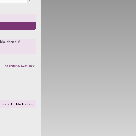
licke oben auf
Kalender auswählen
unkies.de
Nach oben