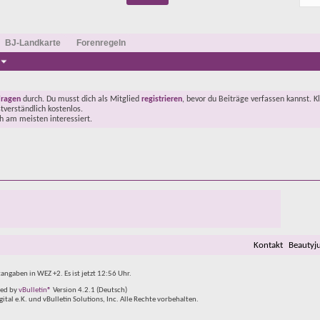
BJ-Landkarte
Forenregeln
Fragen
durch. Du musst dich als Mitglied
registrieren
, bevor du Beiträge verfassen kannst. K
stverständlich kostenlos.
ch am meisten interessiert.
Kontakt
Beautyj
tangaben in WEZ +2. Es ist jetzt
12:56
Uhr.
ed by
vBulletin®
Version 4.2.1 (Deutsch)
al e.K. und vBulletin Solutions, Inc. Alle Rechte vorbehalten.