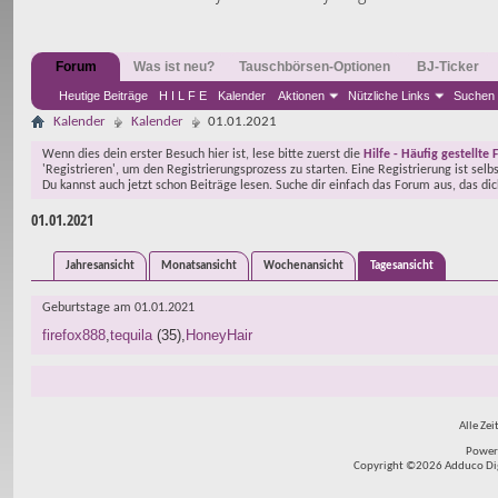
Forum
Was ist neu?
Tauschbörsen-Optionen
BJ-Ticker
Heutige Beiträge
H I L F E
Kalender
Aktionen
Nützliche Links
Suchen
Kalender
Kalender
01.01.2021
Wenn dies dein erster Besuch hier ist, lese bitte zuerst die
Hilfe - Häufig gestellte 
'Registrieren', um den Registrierungsprozess zu starten. Eine Registrierung ist selb
Du kannst auch jetzt schon Beiträge lesen. Suche dir einfach das Forum aus, das di
01.01.2021
Jahresansicht
Monatsansicht
Wochenansicht
Tagesansicht
Geburtstage am 01.01.2021
firefox888
tequila
(35)
HoneyHair
Alle Zei
Power
Copyright ©2026 Adduco Digit