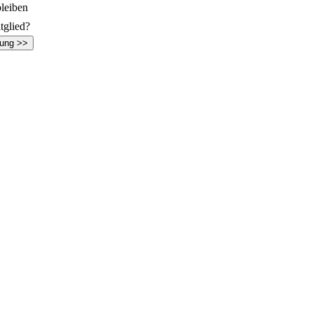
leiben
tglied?
rung >>