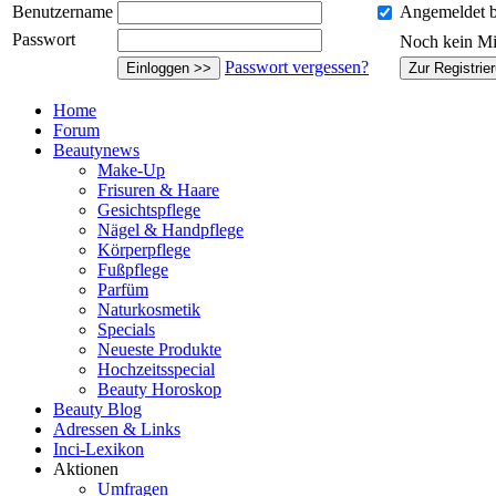
Benutzername
Angemeldet b
Passwort
Noch kein Mi
Passwort vergessen?
Einloggen >>
Zur Registrie
Home
Forum
Beautynews
Make-Up
Frisuren & Haare
Gesichtspflege
Nägel & Handpflege
Körperpflege
Fußpflege
Parfüm
Naturkosmetik
Specials
Neueste Produkte
Hochzeitsspecial
Beauty Horoskop
Beauty Blog
Adressen & Links
Inci-Lexikon
Aktionen
Umfragen