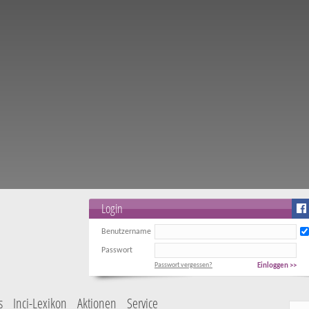
Login
Benutzername
Passwort
Passwort vergessen?
Einloggen >>
s
Inci-Lexikon
Aktionen
Service