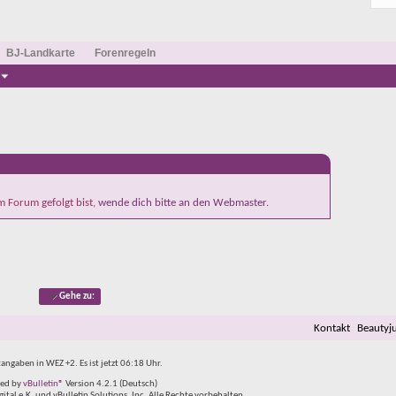
BJ-Landkarte
Forenregeln
m Forum gefolgt bist,
wende dich bitte an den Webmaster
.
Gehe zu:
Kontakt
Beautyj
tangaben in WEZ +2. Es ist jetzt
06:18
Uhr.
ed by
vBulletin®
Version 4.2.1 (Deutsch)
al e.K. und vBulletin Solutions, Inc. Alle Rechte vorbehalten.