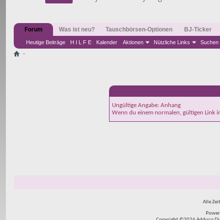
Forum
Was ist neu?
Tauschbörsen-Optionen
BJ-Ticker
Heutige Beiträge
H I L F E
Kalender
Aktionen
Nützliche Links
Suchen
-
-
Ungültige Angabe: Anhang
Wenn du einem normalen, gültigen Link i
Alle Zei
Power
Copyright ©2026 Adduco Digit