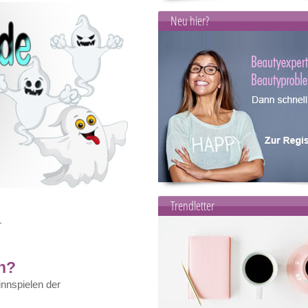
Neu hier?
Trendletter
un?
innspielen der