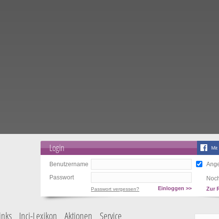
Login
Mit
Benutzername
Ange
Passwort
Noch
Einloggen >>
Zur 
Passwort vergessen?
inks
Inci-Lexikon
Aktionen
Service