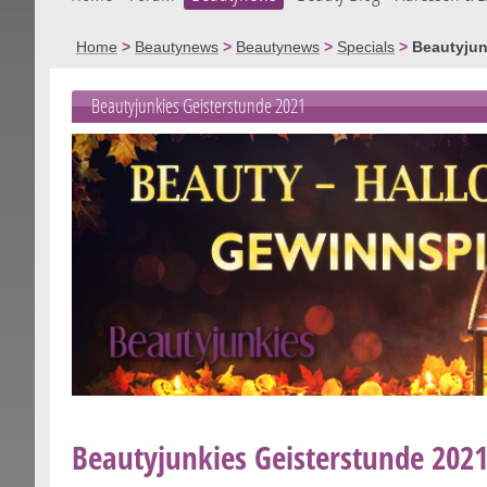
Home
>
Beautynews
>
Beautynews
>
Specials
>
Beautyjun
Beautyjunkies Geisterstunde 2021
Beautyjunkies Geisterstunde 202