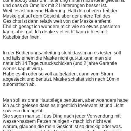
currentbody dass die Halterung hinten nicht ideal gelöst ist,
und dass da Omnilux mit 2 Halterungen besser ist.
Weil: es ist nur eine Halterung. Hält den oberen Teil der
Maske gut auf dem Gesicht, aber der untere Teil des
Gesichts ist dann relativ weit von der Maske entfernt.
Ehrlich gesagt ich wundere mich wie so etwas passieren
kann, aber gut. Ich denke vielleicht kann ich es mit
Kabelbinder fixen.
In der Bedienungsanleitung steht dass man es testen soll
und falls einem die Maske nicht gut-tut kann man sie
natürlich 14 Tage zurückschicken (und 2 jahre Garantie
wenns kaputt wird).
Habe es 4h oder so voll aufgeladen, dann vom Strom
abgesteckt und benutzt. Maske schaltet sich nach 10min
automatisch ab.
Man soll es ohne Hautpflege benützen, aber woanders habe
ich auch gelesen dass es eigentlich irrelevant ist und Licht
sowieso durchgeht.
Sie sagen man soll das Ding nach jeder Verwendung mit
wasser-nassem Fetzen reinigen - mach ich nicht weil
warum, glauben die mein Gesicht ist so dreckig oder was.