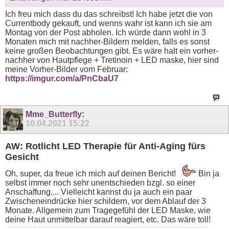
Ich freu mich dass du das schreibst! Ich habe jetzt die von
Currentbody gekauft, und wenns wahr ist kann ich sie am
Montag von der Post abholen. Ich würde dann wohl in 3
Monaten mich mit nachher-Bildern melden, falls es sonst
keine großen Beobachtungen gibt. Es wäre halt ein vorher-
nachher von Hautpflege + Tretinoin + LED maske, hier sind
meine Vorher-Bilder vom Februar:
https://imgur.com/a/PnCbaU7
Mme_Butterfly
:
10.04.2021
15:22
AW: Rotlicht LED Therapie für Anti-Aging fürs
Gesicht
Oh, super, da freue ich mich auf deinen Bericht!
Bin ja
selbst immer noch sehr unentschieden bzgl. so einer
Anschaffung.... Vielleicht kannst du ja auch ein paar
Zwischeneindrücke hier schildern, vor dem Ablauf der 3
Monate. Allgemein zum Tragegefühl der LED Maske, wie
deine Haut unmittelbar darauf reagiert, etc. Das wäre toll!