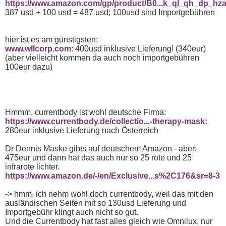
https://www.amazon.com/gp/product/B0...k_ql_qh_dp_hz
387 usd + 100 usd = 487 usd; 100usd sind Importgebühren
hier ist es am günstigsten:
www.wllcorp.com
: 400usd inklusive Lieferung! (340eur)
(aber vielleicht kommen da auch noch importgebühren
100eur dazu)
Hmmm, currentbody ist wohl deutsche Firma:
https://www.currentbody.de/collectio...-therapy-mask:
280eur inklusive Lieferung nach Österreich
Dr Dennis Maske gibts auf deutschem Amazon - aber:
475eur und dann hat das auch nur so 25 rote und 25
infrarote lichter.
https://www.amazon.de/-/en/Exclusive...s%2C176&sr=8-3
-> hmm, ich nehm wohl doch currentbody, weil das mit den
ausländischen Seiten mit so 130usd Lieferung und
Importgebühr klingt auch nicht so gut.
Und die Currentbody hat fast alles gleich wie Omnilux, nur