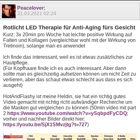
Peacelover
:
31.03.2021
02:24
Rotlicht LED Therapie für Anti-Aging fürs Gesicht
Kurz: 3x 20min pro Woche hat leichte positive Wirkung auf
Falten und Kollagen (vergleichbar wohl mit der Wirkung von
Tretinoin), solange man es anwendet
Ich finde das interessant, weil es ist etwas zusätzliches zur
Hautpflege.
(Für Kopfhaare finde ich es auch interessant. Aber dann
sollte man es gleichzeitig aufsetzen können um nicht Zeit zu
verlieren, aber das schaut etwas schlecht aus dass es sich
ausgeht)
HotAndFlashy ist meine Heldin, sie hat ein richtig gutes
Video gemacht mit richtig richt aufwändiger Recherche um
die Masken gut vergleichen zu können (50min video mit part
2
https://www.youtube.com/watch?v=ySqbpdFyCDQ
;
vorher und nachher Bilder direkt hier:
https://youtu.be/SjX1SMvzjtg?t=727
)