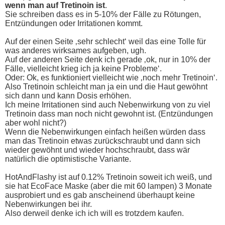
wenn man auf Tretinoin ist
.
Sie schreiben dass es in 5-10% der Fälle zu Rötungen,
Entzündungen oder Irritationen kommt.
Auf der einen Seite ‚sehr schlecht‘ weil das eine Tolle für
was anderes wirksames aufgeben, ugh.
Auf der anderen Seite denk ich gerade ‚ok, nur in 10% der
Fälle, vielleicht krieg ich ja keine Probleme‘.
Oder: Ok, es funktioniert vielleicht wie ‚noch mehr Tretinoin‘.
Also Tretinoin schleicht man ja ein und die Haut gewöhnt
sich dann und kann Dosis erhöhen.
Ich meine Irritationen sind auch Nebenwirkung von zu viel
Tretinoin dass man noch nicht gewohnt ist. (Entzündungen
aber wohl nicht?)
Wenn die Nebenwirkungen einfach heißen würden dass
man das Tretinoin etwas zurückschraubt und dann sich
wieder gewöhnt und wieder hochschraubt, dass wär
natürlich die optimistische Variante.
HotAndFlashy ist auf 0.12% Tretinoin soweit ich weiß, und
sie hat EcoFace Maske (aber die mit 60 lampen) 3 Monate
ausprobiert und es gab anscheinend überhaupt keine
Nebenwirkungen bei ihr.
Also derweil denke ich ich will es trotzdem kaufen.