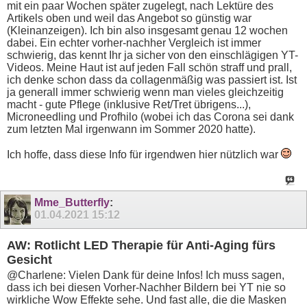
mit ein paar Wochen später zugelegt, nach Lektüre des
Artikels oben und weil das Angebot so günstig war
(Kleinanzeigen). Ich bin also insgesamt genau 12 wochen
dabei. Ein echter vorher-nachher Vergleich ist immer
schwierig, das kennt Ihr ja sicher von den einschlägigen YT-
Videos. Meine Haut ist auf jeden Fall schön straff und prall,
ich denke schon dass da collagenmäßig was passiert ist. Ist
ja generall immer schwierig wenn man vieles gleichzeitig
macht - gute Pflege (inklusive Ret/Tret übrigens...),
Microneedling und Profhilo (wobei ich das Corona sei dank
zum letzten Mal irgenwann im Sommer 2020 hatte).
Ich hoffe, dass diese Info für irgendwen hier nützlich war
Mme_Butterfly
:
01.04.2021
15:12
AW: Rotlicht LED Therapie für Anti-Aging fürs
Gesicht
@Charlene: Vielen Dank für deine Infos! Ich muss sagen,
dass ich bei diesen Vorher-Nachher Bildern bei YT nie so
wirkliche Wow Effekte sehe. Und fast alle, die die Masken