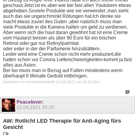
geschaut.Jetzt ist es aber wie bei fast allen Youtubern etwas
abgehoben.Soviele Produkte wie sie verwendet ,man sieht
auch das sie ungeschminkt Rötungen hat.Ich denke sie
macht etwas zuviel des Guten ,aber natürlich muss man
viele Produkte in die Kamera halten um geld zu verdienen.
Aber wenn sich die haut daran gewöhnt hat ist eine Creme
vom Hautarzt besser als über 90 Euro für ein bischen
Retinol oder gar nur Retinylpalmitat
oder ester in der der Parfumerie hinzublättern.
Leider wird eine Creme schon nicht mehr produziert,die
hatten schon vor Corona Lieferschwierigkeiten-kommt ja fast
alles aus Asien.
Bei Iso muss man in Bezug auf Falten mindestens wenn
überhaupt 6 Monate Geduld mitbringen.
Geändert von Kaiserinelisabeth (12.04.2021 um
16:43
Uhr)
Peacelover
:
12.04.2021
20:35
AW: Rotlicht LED Therapie für Anti-Aging fürs
Gesicht
Ok..