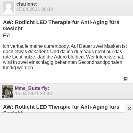
charlene
:
15.04.2021
08:14
AW: Rotlicht LED Therapie für Anti-Aging fürs
Gesicht
FYI
Ich verkaufe meine currentbody. Auf Dauer zwei Masken ist
doch etwas dekadent. Und da ich durchaus nicht nur das
rote Licht nutze, darf die Aduro bleiben. Wer Interesse hat,
wird in zwei einschlägig bekannten Secondhandportalen
fündig werden
Mme_Butterfly
:
15.04.2021
20:48
AW: Rotlicht LED Therapie für Anti-Aging fürs
Gesicht
@charlene: Gibst es noch andere Punkte, warum du dich für
die Aduro entschieden hast? Außer den verschiedenen
Farben?