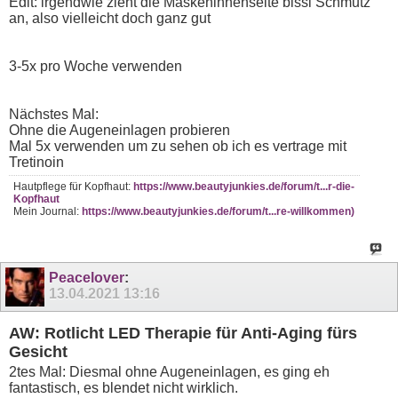
Edit: irgendwie zieht die Maskeninnenseite bissi Schmutz
an, also vielleicht doch ganz gut
3-5x pro Woche verwenden
Nächstes Mal:
Ohne die Augeneinlagen probieren
Mal 5x verwenden um zu sehen ob ich es vertrage mit
Tretinoin
Hautpflege für Kopfhaut:
https://www.beautyjunkies.de/forum/t...r-die-
Kopfhaut
Mein Journal:
https://www.beautyjunkies.de/forum/t...re-willkommen)
Peacelover
:
13.04.2021
13:16
AW: Rotlicht LED Therapie für Anti-Aging fürs
Gesicht
2tes Mal: Diesmal ohne Augeneinlagen, es ging eh
fantastisch, es blendet nicht wirklich.