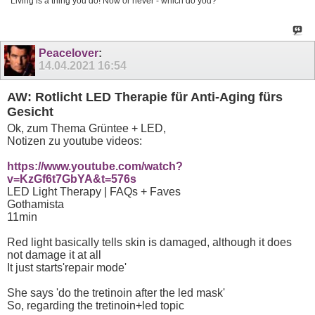
Living is a thing you do! Now or never - which do you?
Peacelover
:
14.04.2021
16:54
AW: Rotlicht LED Therapie für Anti-Aging fürs
Gesicht
Ok, zum Thema Grüntee + LED,
Notizen zu youtube videos:
https://www.youtube.com/watch?
v=KzGf6t7GbYA&t=576s
LED Light Therapy | FAQs + Faves
Gothamista
11min
Red light basically tells skin is damaged, although it does
not damage it at all
It just starts'repair mode'
She says 'do the tretinoin after the led mask'
So, regarding the tretinoin+led topic