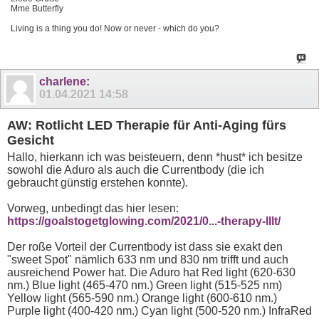
Mme Butterfly
Living is a thing you do! Now or never - which do you?
charlene
:
01.04.2021
14:58
AW: Rotlicht LED Therapie für Anti-Aging fürs
Gesicht
Hallo, hierkann ich was beisteuern, denn *hust* ich besitze
sowohl die Aduro als auch die Currentbody (die ich
gebraucht günstig erstehen konnte).
Vorweg, unbedingt das hier lesen:
https://goalstogetglowing.com/2021/0...-therapy-lllt/
Der roße Vorteil der Currentbody ist dass sie exakt den
"sweet Spot" nämlich 633 nm und 830 nm trifft und auch
ausreichend Power hat. Die Aduro hat Red light (620-630
nm.) Blue light (465-470 nm.) Green light (515-525 nm)
Yellow light (565-590 nm.) Orange light (600-610 nm.)
Purple light (400-420 nm.) Cyan light (500-520 nm.) InfraRed