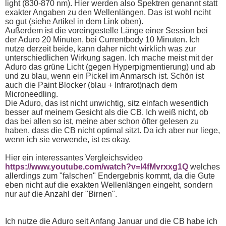
light (830-870 nm). Hier werden also Spektren genannt statt
exakter Angaben zu den Wellenlängen. Das ist wohl nciht
so gut (siehe Artikel in dem Link oben).
Außerdem ist die voreingestelle Länge einer Session bei
der Aduro 20 Minuten, bei Currentbody 10 Minuten. Ich
nutze derzeit beide, kann daher nicht wirklich was zur
unterschiedlichen Wirkung sagen. Ich mache meist mit der
Aduro das grüne Licht (gegen Hyperpigmentierung) und ab
und zu blau, wenn ein Pickel im Anmarsch ist. Schön ist
auch die Paint Blocker (blau + Infrarot)nach dem
Microneedling.
Die Aduro, das ist nicht unwichtig, sitz einfach wesentlich
besser auf meinem Gesicht als die CB. Ich weiß nicht, ob
das bei allen so ist, meine aber schon öfter gelesen zu
haben, dass die CB nicht optimal sitzt. Da ich aber nur liege,
wenn ich sie verwende, ist es okay.
Hier ein interessantes Vergleichsvideo
https://www.youtube.com/watch?v=I4fMvrxxg1Q
welches
allerdings zum "falschen" Endergebnis kommt, da die Gute
eben nicht auf die exakten Wellenlängen eingeht, sondern
nur auf die Anzahl der "Birnen".
Ich nutze die Aduro seit Anfang Januar und die CB habe ich