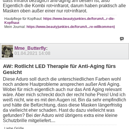
dass infrarot bezüglich anti-aging am besten ist, also
Eigentlich die Kombi rot+infrarot, darum haben praktisch alle
Masken oben außer einer nur rot+infrarot.
Hautpflege für Kopfhaut:
https://www.beautyjunkies.de/forum/t...r-die-
Kopfhaut
Mein Journal:
https://www.beautyjunkies.de/forum/t...re-willkommen)
Mme_Butterfly
:
01.04.2021
14:08
AW: Rotlicht LED Therapie für Anti-Aging fürs
Gesicht
Diese Aduro soll durch die unterschiedlichen Farben wohl
noch andere Hautprobleme ansprechen außer Anti Aging.
Wobei für mich eigentlich auch nur das Anti Aging relevant
wäre. Aber mich schreckt doch der recht hohe Preis! Und ich
weiß nicht, wie es mit den Augen ist. Bin da sehr empfindlich
und hätte die Befürchtung, dass diese Masken längerfristig
da vielleicht eher schaden. Hast du dazu vielleicht was
gefunden? Bei der Aduro wird übrigens extra eine kleine
Schutzbrille mitgeliefert....
Liebe Grüße