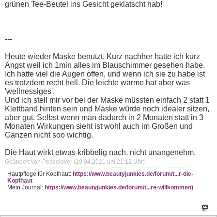
grünen Tee-Beutel ins Gesicht geklatscht hab!'
---
Heute wieder Maske benutzt. Kurz nachher hatte ich kurz
Angst weil ich 1min alles im Blauschimmer gesehen habe.
Ich hatte viel die Augen offen, und wenn ich sie zu habe ist
es trotzdem recht hell. Die leichte wärme hat aber was
'wellnessiges'.
Und ich stell mir vor bei der Maske müssten einfach 2 statt 1
Klettband hinten sein und Maske würde noch idealer sitzen,
aber gut. Selbst wenn man dadurch in 2 Monaten statt in 3
Monaten Wirkungen sieht ist wohl auch im Großen und
Ganzen nicht soo wichtig.
Die Haut wirkt etwas kribbelig nach, nicht unangenehm.
Geändert von Peacelover (19.04.2021 um
21:12
Uhr)
Hautpflege für Kopfhaut:
https://www.beautyjunkies.de/forum/t...r-die-
Kopfhaut
Mein Journal:
https://www.beautyjunkies.de/forum/t...re-willkommen)