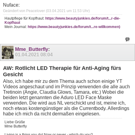
Nuface:
Geändert von Peacelover (03.04.2021 um
11:53
Uhr)
Hautpflege für Kopfhaut:
https://www.beautyjunkies.de/forum/t...r-die-
Kopfhaut
Mein Journal:
https://www.beautyjunkies.de/forum/t...re-willkommen)
Mme_Butterfly
:
01.04.2021
08:04
AW: Rotlicht LED Therapie für Anti-Aging fürs
Gesicht
Also, ich habe mir zu dem Thema auch schon einige YT
Videos angeschaut und im Prinzip verwenden die alle auch
Tretinoin (Angie, Claudia Glows, Tamara, etc.) Wobei die
beiden letzt genannten die Aduro LED Face Maske
verwenden. Die wird aus NL verschickt und ist, meine ich,
noch etwas kostengünstiger als die Currentbody. Allerdings
habe ich mich da nicht dermaßen eingelesen.
Liebe Grüße
Mme Butterfly
Living is a thing you do! Now or never - which do you?