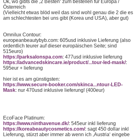
Ok, wo gibts die ‚2 Besten‘ zum bestellen für Europa /
Österreich
(Vielleicht etwas blöd weil das sind wohl genau die 2 die es
am schlechtesten bei uns gibt (Korea und USA), aber gut)
Omnilux Contour:
europeanbeautybyb.com: 605usd inklusive Lieferung (also
ordentlich teurer auf dieser europäischen Seite; sind
515euro)
https://parksalonspa.com
: 477usd inklusive lieferung
https://advancedskincare.ie/product/...tour-led-mask/
:
595eur + lieferung
hier ist es am günstigsten:
https://www.secure-booker.com/skinca...ntour-LED-
Mask
: nur 470usd inklusive lieferung! (400eur)
EcoFace Platinum:
https://www.ninthavenue.dk/
: 545eur inkl lieferung
https://koreabeautycosmetics.com/
: sagt 450 dollar inkl
Lieferung, stürzt aber immer ab wenn ich ‚Austria‘ eingebe