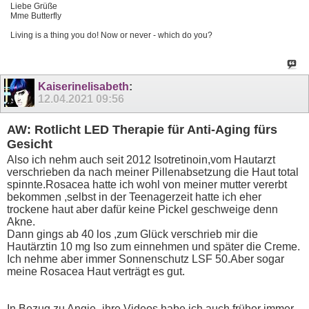
Liebe Grüße
Mme Butterfly
Living is a thing you do! Now or never - which do you?
Kaiserinelisabeth
:
12.04.2021
09:56
AW: Rotlicht LED Therapie für Anti-Aging fürs
Gesicht
Also ich nehm auch seit 2012 Isotretinoin,vom Hautarzt
verschrieben da nach meiner Pillenabsetzung die Haut total
spinnte.Rosacea hatte ich wohl von meiner mutter vererbt
bekommen ,selbst in der Teenagerzeit hatte ich eher
trockene haut aber dafür keine Pickel geschweige denn
Akne.
Dann gings ab 40 los ,zum Glück verschrieb mir die
Hautärztin 10 mg Iso zum einnehmen und später die Creme.
Ich nehme aber immer Sonnenschutz LSF 50.Aber sogar
meine Rosacea Haut verträgt es gut.
In Bezug zu Angie -ihre Videos habe ich auch früher immer