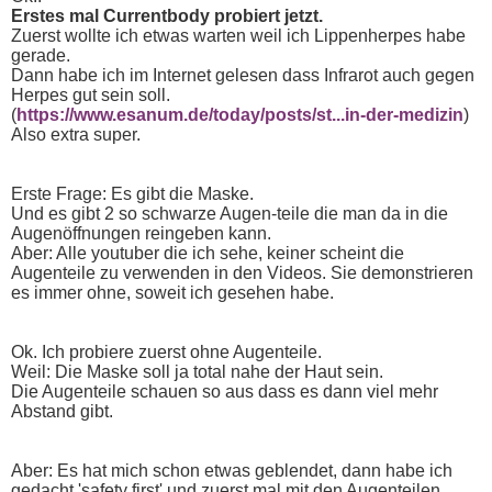
Erstes mal Currentbody probiert jetzt.
Zuerst wollte ich etwas warten weil ich Lippenherpes habe
gerade.
Dann habe ich im Internet gelesen dass Infrarot auch gegen
Herpes gut sein soll.
(
https://www.esanum.de/today/posts/st...in-der-medizin
)
Also extra super.
Erste Frage: Es gibt die Maske.
Und es gibt 2 so schwarze Augen-teile die man da in die
Augenöffnungen reingeben kann.
Aber: Alle youtuber die ich sehe, keiner scheint die
Augenteile zu verwenden in den Videos. Sie demonstrieren
es immer ohne, soweit ich gesehen habe.
Ok. Ich probiere zuerst ohne Augenteile.
Weil: Die Maske soll ja total nahe der Haut sein.
Die Augenteile schauen so aus dass es dann viel mehr
Abstand gibt.
Aber: Es hat mich schon etwas geblendet, dann habe ich
gedacht 'safety first' und zuerst mal mit den Augenteilen