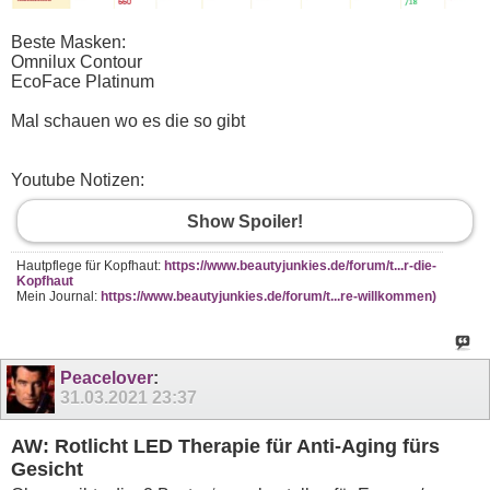
Beste Masken:
Omnilux Contour
EcoFace Platinum
Mal schauen wo es die so gibt
Youtube Notizen:
Show Spoiler!
Hautpflege für Kopfhaut:
https://www.beautyjunkies.de/forum/t...r-die-
Kopfhaut
Mein Journal:
https://www.beautyjunkies.de/forum/t...re-willkommen)
Peacelover
:
31.03.2021
23:37
AW: Rotlicht LED Therapie für Anti-Aging fürs
Gesicht