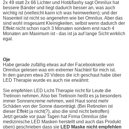
2x 49 statt 2x 66 Lichter und Hot&flashy sagt Omnilux hat
bessere Bänder und liegt dadurch besser an, was auch
wichtig ist (vielleicht kann ich was heimwerken); und der
Nasenteil ist nicht so angenehm wie bei Omnilux. Aber das
sind wohl insgesamt Kleinigkeiten, selbst wenn dadurch der
Effekt nicht schon nach 3 Monaten sondern erst nach 4
Monaten am Maximum ist - das ist ja auf lange Sicht wirklich
egal.
Oje
Habe gerade zufällig etwas auf der Facebookseite von
Omnilux gelesen was ein extremer Nachteil für mich ist.
In den ganzen etwa 20 Videos die ich geschaut habe über
LED Therapie wurde es auch nie erwähnt:
Sie empfehlen LED Licht-Therapie nicht für Leute die
Tretinoin nehmen. Also bei Tretinoin heißt es ja besonders
immer Sonnencreme nehmen, weil Haut sonst mehr
Schäden von der Sonne davonträgt. (Bei Retinolen ist
dieser Effekt ja nicht(?), also die sind nicht betroffen)
Jetzt gerade vor paar Tagen hat Firma Omnilux (die
medizinische LED Masken herstellt und auch das Produkt
oben) geschrieben dass sie
LED Maske nicht empfehlen